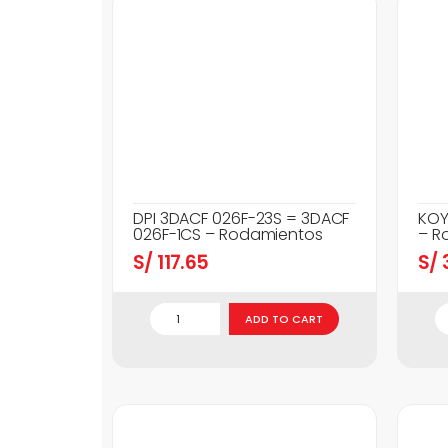
DPI 3DACF 026F-23S = 3DACF
KOY
026F-1CS – Rodamientos
– R
S/
117.65
S/
3
ADD TO CART