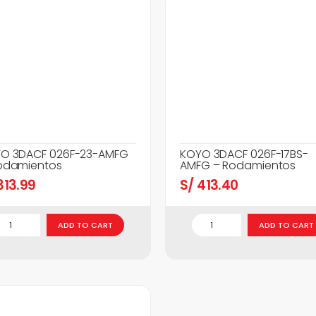
O 3DACF 026F-23-AMFG
KOYO 3DACF 026F-17BS-
odamientos
AMFG – Rodamientos
13.99
S/
413.40
ADD TO CART
ADD TO CART