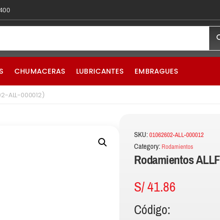
 400
S
CHUMACERAS
LUBRICANTES
EMBRAGUES
02-ALL-000012)
SKU:
01062602-ALL-000012
Category:
Rodamientos
Rodamientos ALLF
S/
41.86
Código: