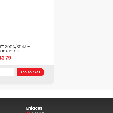
FT 399A/394A –
amientos
42.79
ADD TO CART
Enlaces