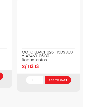
GOTO 3DACF 026F-15DS ABS
= 42450-06130 –
Rodamientos
S/
113.13
ADD TO CART