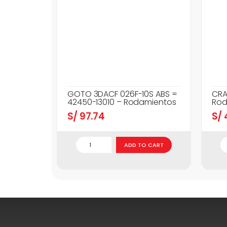
GOTO 3DACF 026F-10S ABS =
CRA
42450-13010 – Rodamientos
Rod
S/
97.74
S/
ADD TO CART