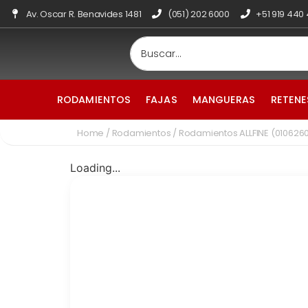
Av. Oscar R. Benavides 1481
(051) 202 6000
+51 919 440
RODAMIENTOS
FAJAS
MANGUERAS
RETENE
Home
/
Rodamientos
/ Rodamientos ALLFINE (010626
Loading...