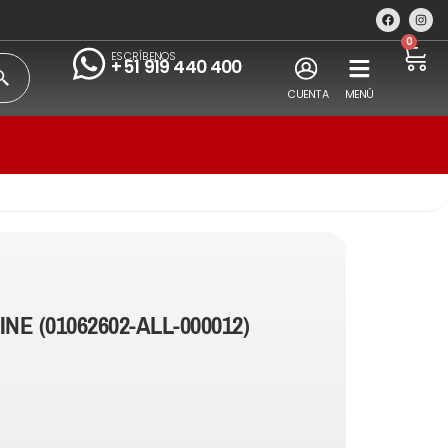
0
ESCRÍBENOS
+51 919 440 400
CUENTA
MENÚ
INE (01062602-ALL-000012)