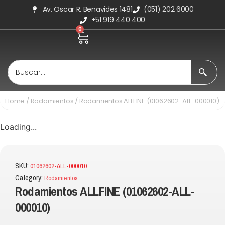
Av. Oscar R. Benavides 1481
(051) 202 6000
+51 919 440 400
0
Home
/
Rodamientos
/ Rodamientos ALLFINE (01062602-ALL-000010)
Loading...
SKU:
01062602-ALL-000010
Category:
Rodamientos
Rodamientos ALLFINE (01062602-ALL-
000010)