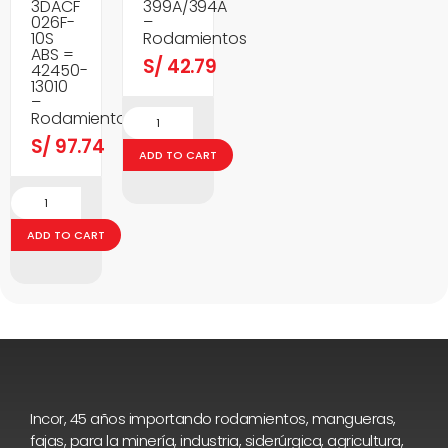
3DACF
399A/394A
026F-
–
10S
Rodamientos
ABS =
S/
42.79
42450-
13010
–
Rodamientos
S/
97.74
ADD TO CART
ADD TO CART
Incor, 45 años importando rodamientos, mangueras,
fajas, para la minería, industria, siderúrgica, agricultura,