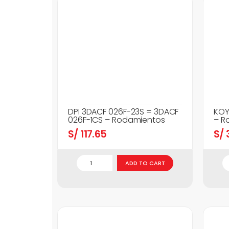
DPI 3DACF 026F-23S = 3DACF
KOY
026F-1CS – Rodamientos
– R
S/
117.65
S/
3
ADD TO CART