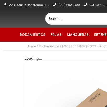
Av. Oscar R. Benavides 1481
(051) 202 6000
+51 919 440
RODAMIENTOS
FAJAS
MANGUERAS
RETENE
Home
/
Rodamientos
/ NSK 3307 B2RSRTNGC3 – Rod
Loading...