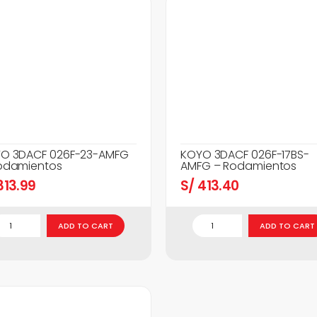
O 3DACF 026F-23-AMFG
KOYO 3DACF 026F-17BS-
odamientos
AMFG – Rodamientos
13.99
S/
413.40
ADD TO CART
ADD TO CART