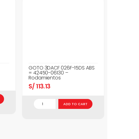
GOTO 3DACF 026F-15DS ABS
= 42450-06130 –
Rodamientos
S/
113.13
ADD TO CART