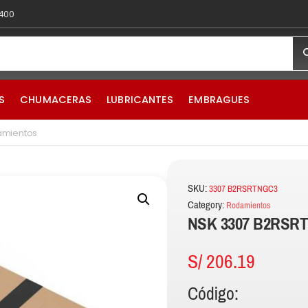
 400
S
CHUMACERAS
LUBRICANTES
EMBRAGUES
amientos
SKU:
3307 B2RSRTNGC3
Category:
Rodamientos
NSK 3307 B2RSRT
S/
206.19
Código: