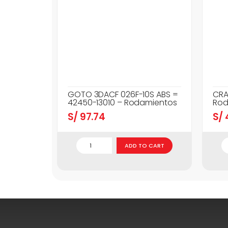
GOTO 3DACF 026F-10S ABS =
CRA
42450-13010 – Rodamientos
Rod
S/
97.74
S/
ADD TO CART