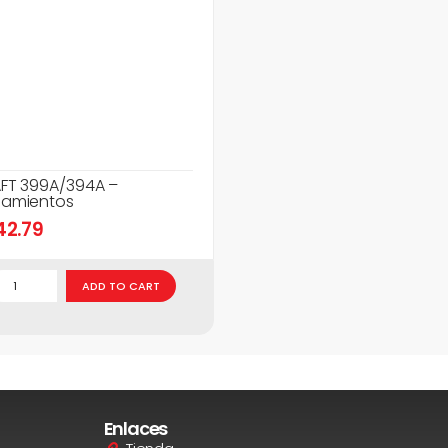
FT 399A/394A –
amientos
42.79
ADD TO CART
Enlaces