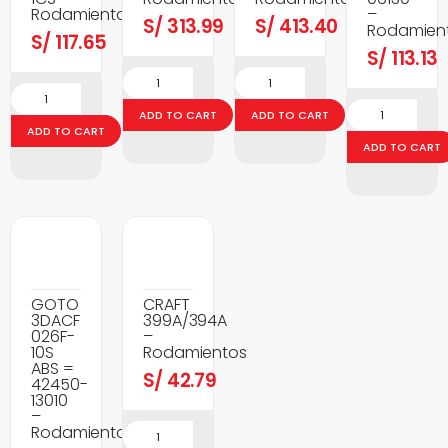
Rodamientos
–
S/
313.99
S/
413.40
Rodamien
S/
117.65
S/
113.13
ADD TO CART
ADD TO CART
ADD TO CART
ADD TO CART
GOTO
CRAFT
3DACF
399A/394A
026F-
–
10S
Rodamientos
ABS =
S/
42.79
42450-
13010
–
Rodamientos