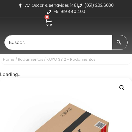
Av. Oscar R. Benavides 1481
(051) 202 6000
+51 919 440 400
0
Home
/
Rodamientos
/ KOYO 3312 – Rodamientos
Loading...