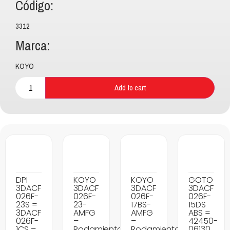
Código:
3312
Marca:
KOYO
Add to cart
DPI
KOYO
KOYO
GOTO
3DACF
3DACF
3DACF
3DACF
026F-
026F-
026F-
026F-
23S =
23-
17BS-
15DS
3DACF
AMFG
AMFG
ABS =
026F-
–
–
42450-
1CS –
Rodamientos
Rodamientos
06130