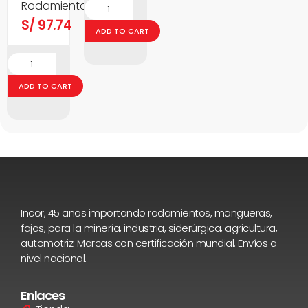
Rodamientos
S/
97.74
ADD TO CART
ADD TO CART
Incor, 45 años importando rodamientos, mangueras,
fajas, para la minería, industria, siderúrgica, agricultura,
automotriz. Marcas con certificación mundial. Envíos a
nivel nacional.
Enlaces