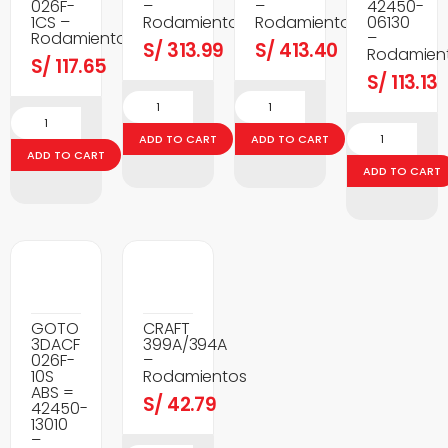
026F-
–
–
42450-
1CS –
Rodamientos
Rodamientos
06130
Rodamientos
–
S/
313.99
S/
413.40
Rodamien
S/
117.65
S/
113.13
ADD TO CART
ADD TO CART
ADD TO CART
ADD TO CART
GOTO
CRAFT
3DACF
399A/394A
026F-
–
10S
Rodamientos
ABS =
S/
42.79
42450-
13010
–