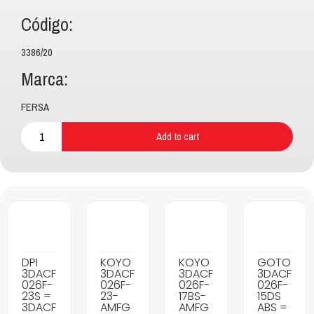
Código:
3386/20
Marca:
FERSA
Add to cart
DPI
KOYO
KOYO
GOTO
3DACF
3DACF
3DACF
3DACF
026F-
026F-
026F-
026F-
23S =
23-
17BS-
15DS
3DACF
AMFG
AMFG
ABS =