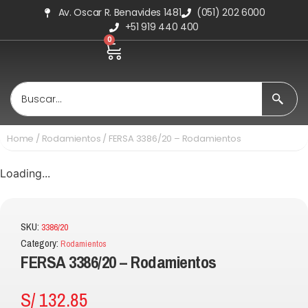
Av. Oscar R. Benavides 1481
(051) 202 6000
+51 919 440 400
0
Home
/
Rodamientos
/ FERSA 3386/20 – Rodamientos
Loading...
SKU:
3386/20
Category:
Rodamientos
FERSA 3386/20 – Rodamientos
S/
132.85