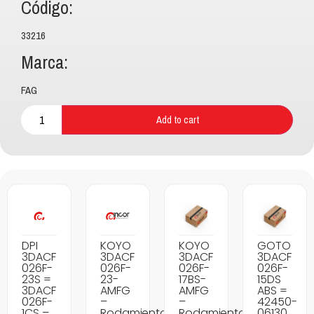
Código:
33216
Marca:
FAG
Add to cart
DPI
KOYO
KOYO
GOTO
3DACF
3DACF
3DACF
3DACF
026F-
026F-
026F-
026F-
23S =
23-
17BS-
15DS
3DACF
AMFG
AMFG
ABS =
026F-
–
–
42450-
1CS –
Rodamientos
Rodamientos
06130