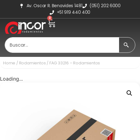
Av. Oscar R. Benavides 1481
(051) 202 6000
+51 919 440 400
0
Home
/
Rodamientos
/ FAG 33216 – Rodamientos
Loading...