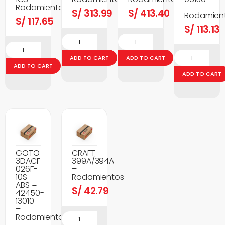
Rodamientos
–
S/
313.99
S/
413.40
Rodamien
S/
117.65
S/
113.13
ADD TO CART
ADD TO CART
ADD TO CART
ADD TO CART
GOTO
CRAFT
3DACF
399A/394A
026F-
–
10S
Rodamientos
ABS =
S/
42.79
42450-
13010
–
Rodamientos