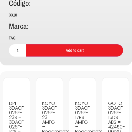
Código:
3318
Marca:
FAG
Add to cart
DPI
KOYO
KOYO
GOTO
3DACF
3DACF
3DACF
3DACF
026F-
026F-
026F-
026F-
23S =
23-
17BS-
15DS
3DACF
AMFG
AMFG
ABS =
026F-
–
–
42450-
1CS –
Rodamientos
Rodamientos
06130