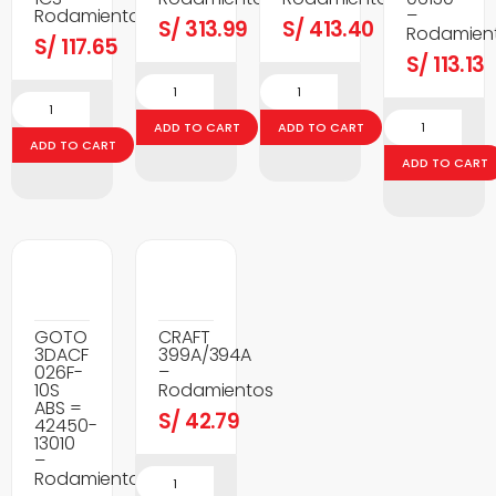
Rodamientos
–
S/
313.99
S/
413.40
Rodamien
S/
117.65
S/
113.13
ADD TO CART
ADD TO CART
ADD TO CART
ADD TO CART
GOTO
CRAFT
3DACF
399A/394A
026F-
–
10S
Rodamientos
ABS =
S/
42.79
42450-
13010
–
Rodamientos