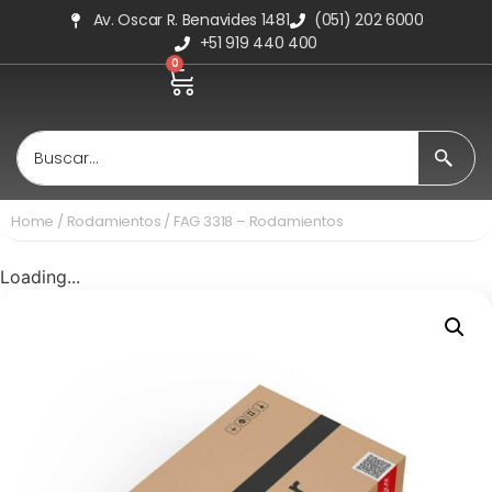
Av. Oscar R. Benavides 1481
(051) 202 6000
+51 919 440 400
0
Home
/
Rodamientos
/ FAG 3318 – Rodamientos
Loading...