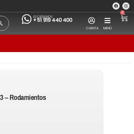
0
ESCRÍBENOS
+51 919 440 400
CUENTA
MENÚ
3 – Rodamientos