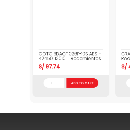
GOTO 3DACF 026F-10S ABS =
CRA
42450-13010 – Rodamientos
Rod
S/
97.74
S/
ADD TO CART