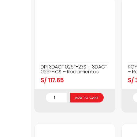
DPI 3DACF 026F-23S = 3DACF
KOY
026F-1CS – Rodamientos
– R
S/
117.65
S/
3
ADD TO CART