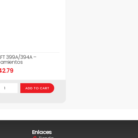
FT 399A/394A –
amientos
42.79
ADD TO CART
Enlaces