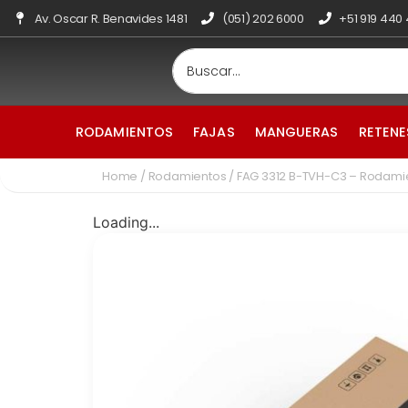
Av. Oscar R. Benavides 1481
(051) 202 6000
+51 919 440
RODAMIENTOS
FAJAS
MANGUERAS
RETENE
Home
/
Rodamientos
/ FAG 3312 B-TVH-C3 – Rodami
Loading...