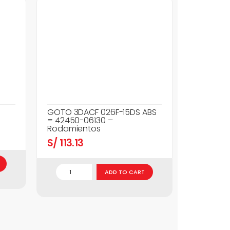
GOTO 3DACF 026F-15DS ABS
= 42450-06130 –
Rodamientos
S/
113.13
ADD TO CART