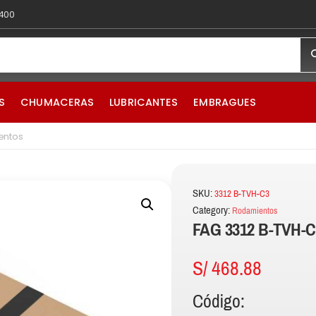
 400
S
CHUMACERAS
LUBRICANTES
EMBRAGUES
entos
SKU:
3312 B-TVH-C3
Category:
Rodamientos
FAG 3312 B-TVH-C
S/
468.88
Código: