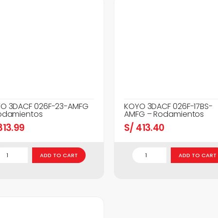
O 3DACF 026F-23-AMFG
KOYO 3DACF 026F-17BS-
odamientos
AMFG – Rodamientos
13.99
S/
413.40
ADD TO CART
ADD TO CART