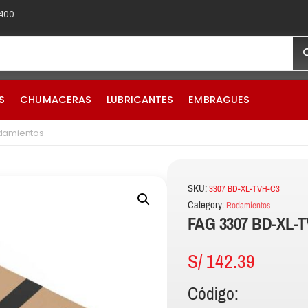
 400
S
CHUMACERAS
LUBRICANTES
EMBRAGUES
damientos
SKU:
3307 BD-XL-TVH-C3
Category:
Rodamientos
FAG 3307 BD-XL-T
S/
142.39
Código: