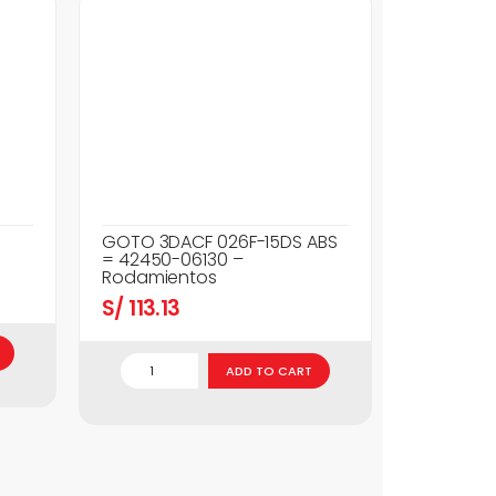
GOTO 3DACF 026F-15DS ABS
= 42450-06130 –
Rodamientos
S/
113.13
ADD TO CART