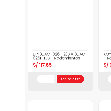
DPI 3DACF 026F-23S = 3DACF
KOY
026F-1CS – Rodamientos
– R
S/
117.65
S/
3
ADD TO CART