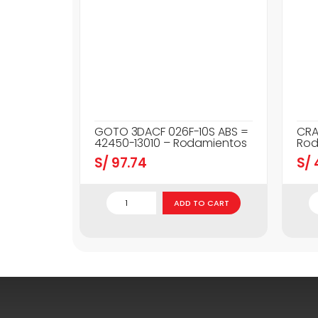
GOTO 3DACF 026F-10S ABS =
CRA
42450-13010 – Rodamientos
Rod
S/
97.74
S/
ADD TO CART