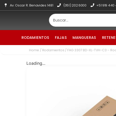
Av. Oscar R. Benavides 1481
(051) 202 6000
+51 919 440
RODAMIENTOS
FAJAS
MANGUERAS
RETENE
Home
/
Rodamientos
/ FAG 3307 BD-XL-TVH-C3 – Ro
Loading...