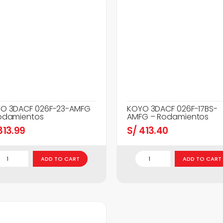
O 3DACF 026F-23-AMFG
KOYO 3DACF 026F-17BS-
odamientos
AMFG – Rodamientos
13.99
S/
413.40
ADD TO CART
ADD TO CART