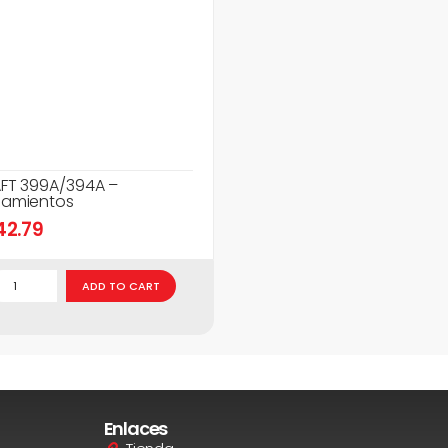
FT 399A/394A –
amientos
42.79
ADD TO CART
Enlaces