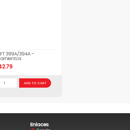
FT 399A/394A –
amientos
42.79
ADD TO CART
Enlaces