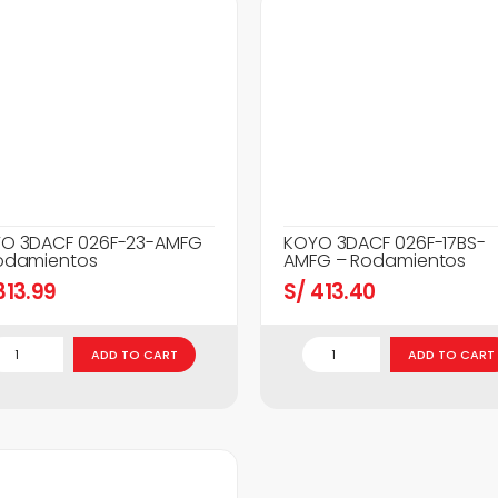
O 3DACF 026F-23-AMFG
KOYO 3DACF 026F-17BS-
odamientos
AMFG – Rodamientos
13.99
S/
413.40
ADD TO CART
ADD TO CART