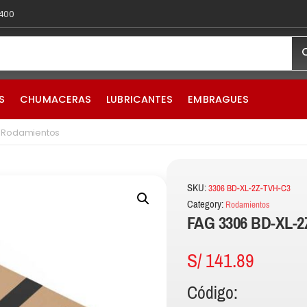
 400
S
CHUMACERAS
LUBRICANTES
EMBRAGUES
– Rodamientos
SKU:
3306 BD-XL-2Z-TVH-C3
Category:
Rodamientos
FAG 3306 BD-XL-2
S/
141.89
Código: