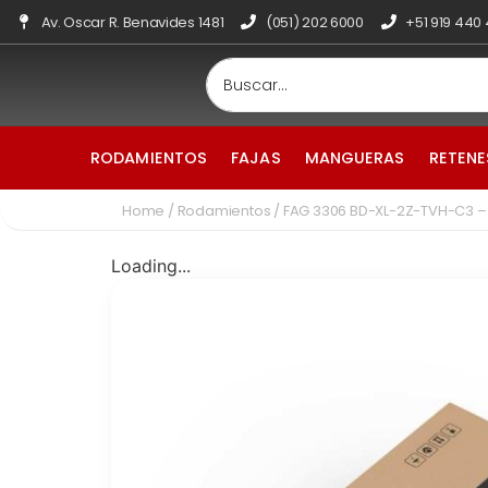
Av. Oscar R. Benavides 1481
(051) 202 6000
+51 919 440
RODAMIENTOS
FAJAS
MANGUERAS
RETENE
Home
/
Rodamientos
/ FAG 3306 BD-XL-2Z-TVH-C3 
Loading...