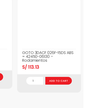
GOTO 3DACF 026F-15DS ABS
= 42450-06130 –
Rodamientos
S/
113.13
ADD TO CART