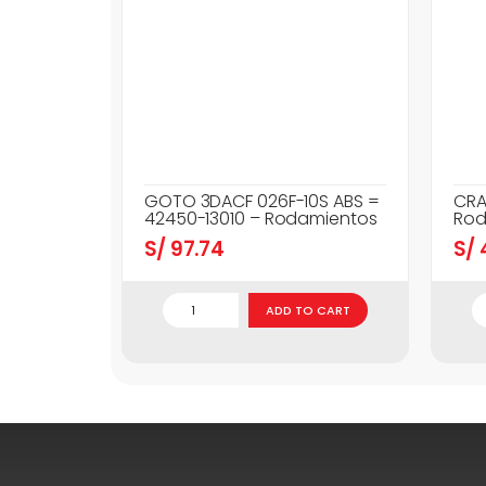
GOTO 3DACF 026F-10S ABS =
CRA
42450-13010 – Rodamientos
Rod
S/
97.74
S/
ADD TO CART