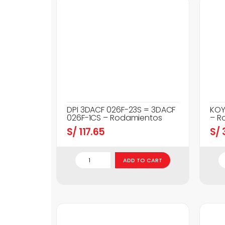
DPI 3DACF 026F-23S = 3DACF
KOY
026F-1CS – Rodamientos
– R
S/
117.65
S/
3
ADD TO CART